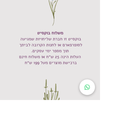
משלוח בוקסיט
בוקסיט‭ ‬זו‭ ‬חברת‭ ‬שליחויות‭ ‬שמגיעה‭ ‬
לסופרפארם‭ ‬או‭ ‬לחנות‭ ‬הקרובה‭ ‬לביתך‭ ‬
תוך מספר ימי עסקים.
העלות הינה 25 ש״ח או משלוח חינם
ברכישת מוצרים מעל 199 ש״ח
מדיניות משלוחים