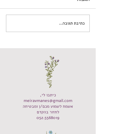
כתיבת תגובה...
כיתבו לי,
meiravmanes@gmail.com
אשמח לשמוע מכם/ן ומבטיחה
לחזור בהקדם
052.5568019