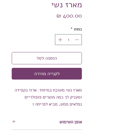
מארז נשי
מחיר
כמות
*
הוספה לסל
לקנייה מהירה
מארז נשי משובח במיוחד. ארוז בקפידה
ומעניק לך כמה מוצרים פופולריים
נפלאים ממש, מביא לפריחה ו
שיפור מראה הפנים בזמן קצר.
המארז מכיל : קרם יום קליל (ניתן
אופן השימוש
להחליף בקרם יום רגיל או עשיר לפי