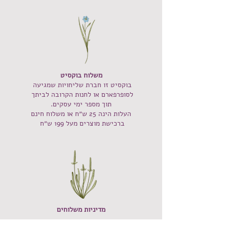
משלוח בוקסיט
בוקסיט‭ ‬זו‭ ‬חברת‭ ‬שליחויות‭ ‬שמגיעה‭ ‬
לסופרפארם‭ ‬או‭ ‬לחנות‭ ‬הקרובה‭ ‬לביתך‭ ‬
תוך מספר ימי עסקים.
העלות הינה 25 ש״ח או משלוח חינם
ברכישת מוצרים מעל 199 ש״ח
מדיניות משלוחים