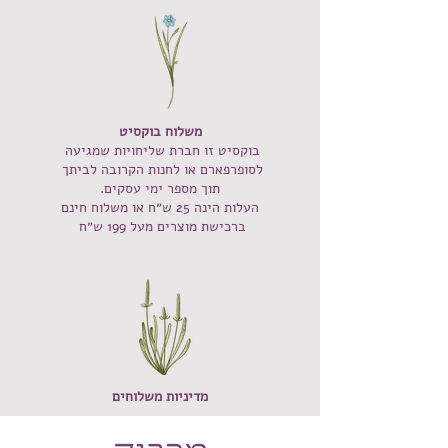
משלוח בוקסיט
בוקסיט‭ ‬זו‭ ‬חברת‭ ‬שליחויות‭ ‬שמגיעה‭ ‬
לסופרפארם‭ ‬או‭ ‬לחנות‭ ‬הקרובה‭ ‬לביתך‭ ‬
תוך מספר ימי עסקים.
העלות הינה 25 ש״ח או משלוח חינם
ברכישת מוצרים מעל 199 ש״ח
מדיניות משלוחים